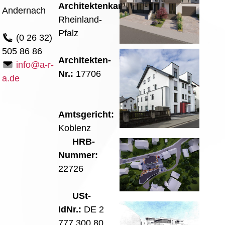
Architektenkammer:
Andernach
Rheinland-
Pfalz
(0 26 32)
505 86 86
Architekten-
info@a-r-
Nr.:
17706
a.de
Amtsgericht:
Koblenz
HRB-
Nummer:
22726
USt-
IdNr.:
DE 2
777 300 80